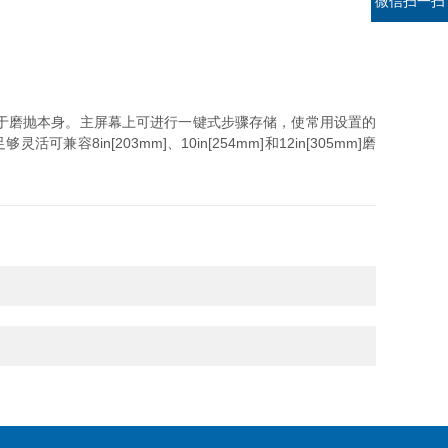
微信扫一扫
于磨抛本身。主屏幕上可进行一键式步骤存储，使常用设置的
in[203mm]、10in[254mm]和12in[305mm]磨