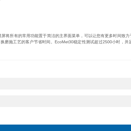
摸屏将所有的常用功能置于简洁的主界面菜单，可以让您有更多时间致力
工艺的客户节省时间。EcoMet30稳定性测试超过2500小时，并足够灵活可兼容8