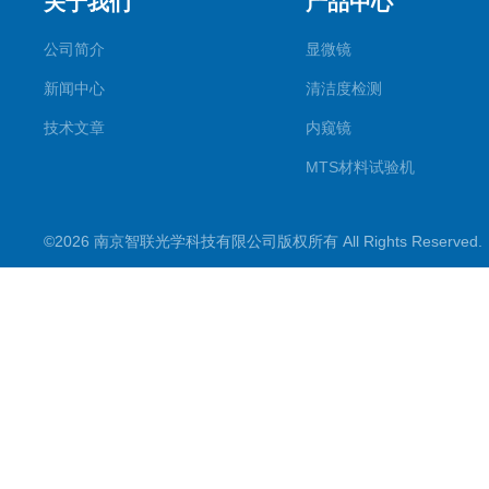
关于我们
产品中心
公司简介
显微镜
新闻中心
清洁度检测
技术文章
内窥镜
MTS材料试验机
ATM切割机
©2026 南京智联光学科技有限公司版权所有 All Rights Reserve
镶嵌机
磨抛机
维氏硬度计
全自动洛氏硬度计
布氏硬度计
日本电子扫描电镜
其他产品