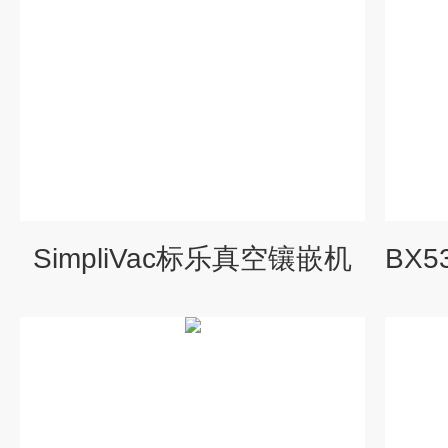
SimpliVac标乐真空镶嵌机