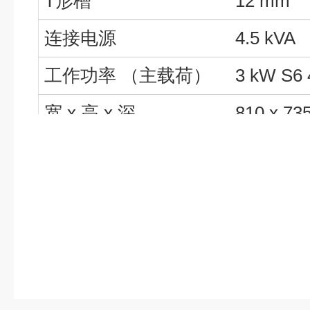
T形槽
12 mm
连接电源
4.5 kVA
工作功率 （主载荷）
3 kW S6
宽 x 高 x 深
810 x 73
重量
~ 75 kg
内容可能会进行修改或更正